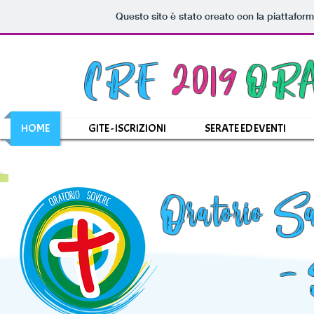
Questo sito è stato creato con la piattafor
CRE
2019
OR
HOME
GITE - ISCRIZIONI
SERATE ED EVENTI
Oratorio S
- 